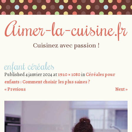
Aimer-la-cuisine.fr
Cuisinez avec passion !
Skip to content
enfant céréales
Menu
Published
4 janvier 2024
at
1920 × 1080
in
Céréales pour
enfants : Comment choisir les plus saines ?
« Previous
Next »