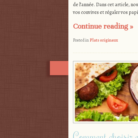
de l’année. Dans cet article, n
vos convives et régaler vos papi
Continue reading
»
Posted in
Plats originaux
Comment choisir e