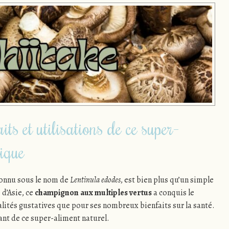
aits et utilisations de ce super-
ique
connu sous le nom de
Lentinula edodes
, est bien plus qu’un simple
 d’Asie, ce
champignon aux multiples vertus
a conquis le
lités gustatives que pour ses nombreux bienfaits sur la santé.
ant de ce super-aliment naturel.