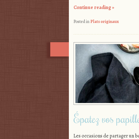
Continue reading
»
Posted in
Plats originaux
Épatez vos papill
Les occasions de partager un b