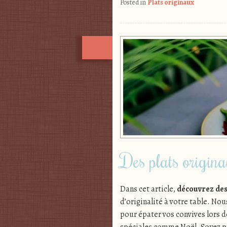
Posted in
Plats originaux
Des plats originau
Dans cet article,
découvrez des 
d’originalité à votre table. Nou
pour épater vos convives lors d
spéciales comme Noël. Soyez pr