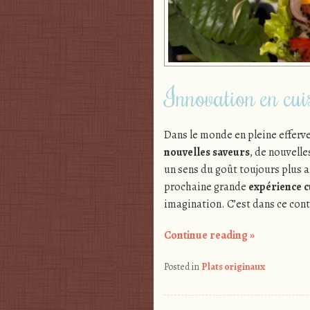
Innovation en cuis
Dans le monde en pleine efferv
nouvelles saveurs
, de nouvell
un sens du goût toujours plus 
prochaine grande
expérience c
imagination. C’est dans ce cont
Continue reading
»
Posted in
Plats originaux