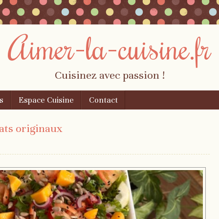
Aimer-la-cuisine.fr
Cuisinez avec passion !
s
Espace Cuisine
Contact
ats originaux