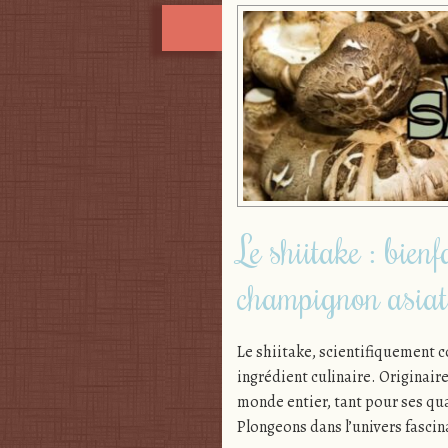
Le shiitake : bienf
champignon asiat
Le shiitake, scientifiquement 
ingrédient culinaire. Originaire
monde entier, tant pour ses qua
Plongeons dans l’univers fascin