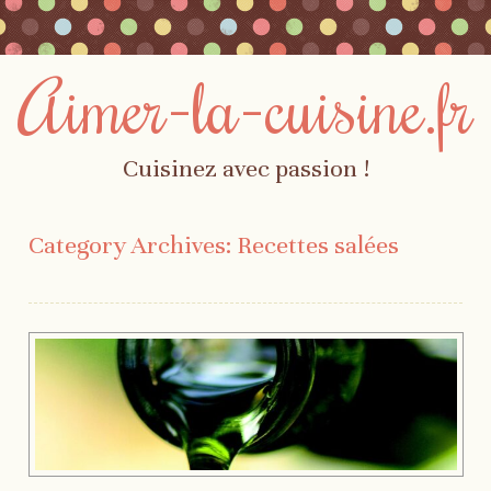
Aimer-la-cuisine.fr
Cuisinez avec passion !
Skip to content
Menu
Category Archives:
Recettes salées