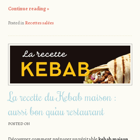
Continue reading
»
Posted in
Recettes salées
La recette du Kebab maison :
aussi bon qu’au restaurant
POSTED ON
Découvrez comment préparer un véritable
kebab maison
,