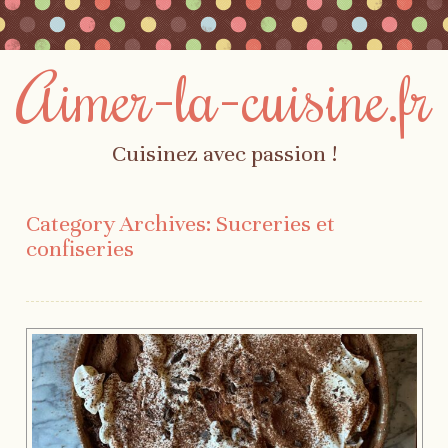
Aimer-la-cuisine.fr
Cuisinez avec passion !
Skip to content
Menu
Category Archives:
Sucreries et
confiseries