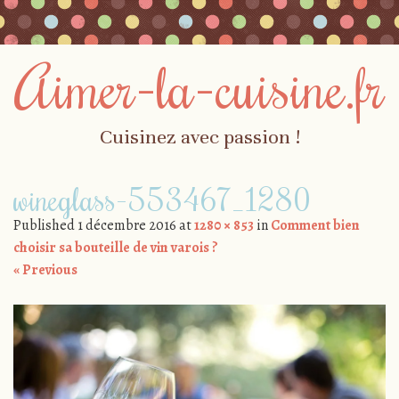
Aimer-la-cuisine.fr
Cuisinez avec passion !
Skip to content
wineglass-553467_1280
Menu
Published
1 décembre 2016
at
1280 × 853
in
Comment bien
choisir sa bouteille de vin varois ?
« Previous