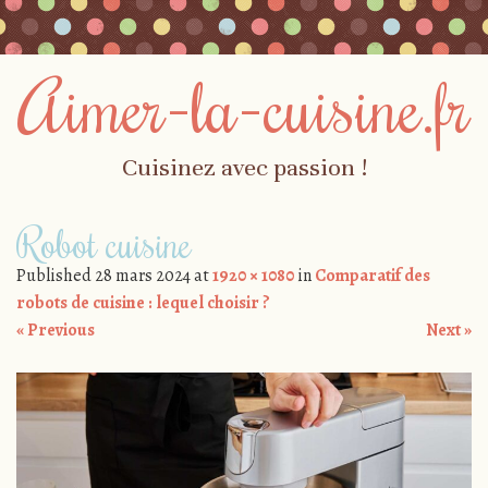
Aimer-la-cuisine.fr
Cuisinez avec passion !
Skip to content
Robot cuisine
Menu
Published
28 mars 2024
at
1920 × 1080
in
Comparatif des
robots de cuisine : lequel choisir ?
« Previous
Next »