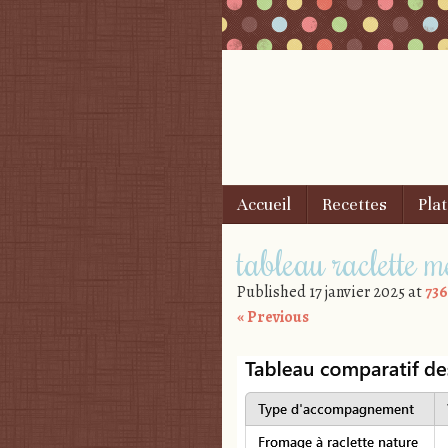
Skip to content
Accueil
Recettes
Plat
Menu
tableau raclette m
Published
17 janvier 2025
at
736
« Previous