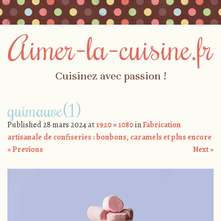
Aimer-la-cuisine.fr
Cuisinez avec passion !
Skip to content
guimauve(1)
Menu
Published
28 mars 2024
at
1920 × 1080
in
Fabrication
artisanale de confiseries : bonbons, caramels et plus encore
« Previous
Next »