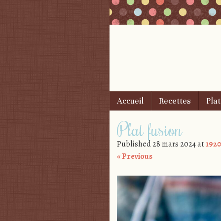
Skip to content
Accueil
Recettes
Plat
Menu
Plat fusion
Published
28 mars 2024
at
1920
« Previous