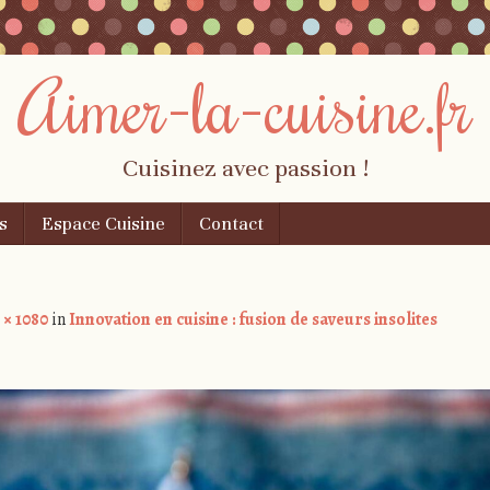
Aimer-la-cuisine.fr
Cuisinez avec passion !
s
Espace Cuisine
Contact
 × 1080
in
Innovation en cuisine : fusion de saveurs insolites