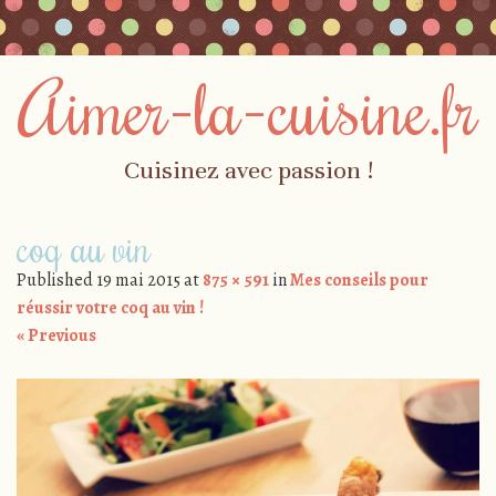
Aimer-la-cuisine.fr
Cuisinez avec passion !
Skip to content
coq au vin
Menu
Published
19 mai 2015
at
875 × 591
in
Mes conseils pour
réussir votre coq au vin !
« Previous