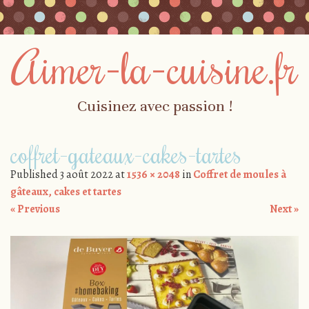
Aimer-la-cuisine.fr
Cuisinez avec passion !
Skip to content
coffret-gateaux-cakes-tartes
Menu
Published
3 août 2022
at
1536 × 2048
in
Coffret de moules à
gâteaux, cakes et tartes
« Previous
Next »