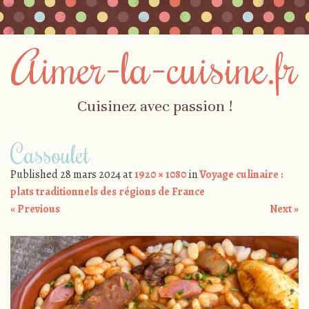
Aimer-la-cuisine.fr
Cuisinez avec passion !
Skip to content
Cassoulet
Menu
Published
28 mars 2024
at
1920 × 1080
in
Voyage culinaire :
plats traditionnels des régions de France
« Previous
Next »