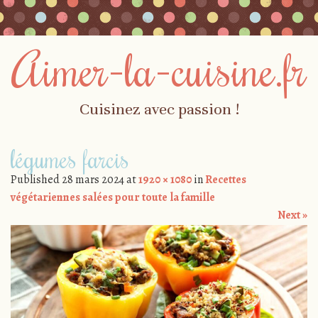
Aimer-la-cuisine.fr
Cuisinez avec passion !
Skip to content
légumes farcis
Menu
Published
28 mars 2024
at
1920 × 1080
in
Recettes
végétariennes salées pour toute la famille
Next »