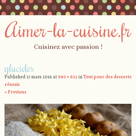
Aimer-la-cuisine.fr
Cuisinez avec passion !
Skip to content
glucides
Menu
Published
17 mars 2016
at
960 × 635
in
Tout pour des desserts
réussis
« Previous