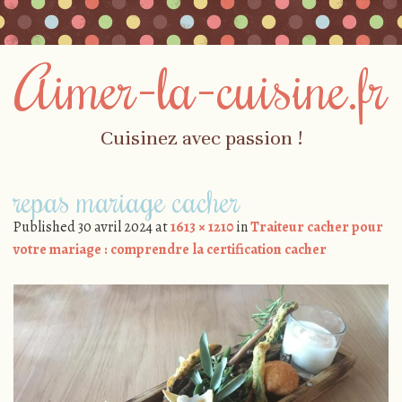
Aimer-la-cuisine.fr
Cuisinez avec passion !
Skip to content
repas mariage cacher
Menu
Published
30 avril 2024
at
1613 × 1210
in
Traiteur cacher pour
votre mariage : comprendre la certification cacher