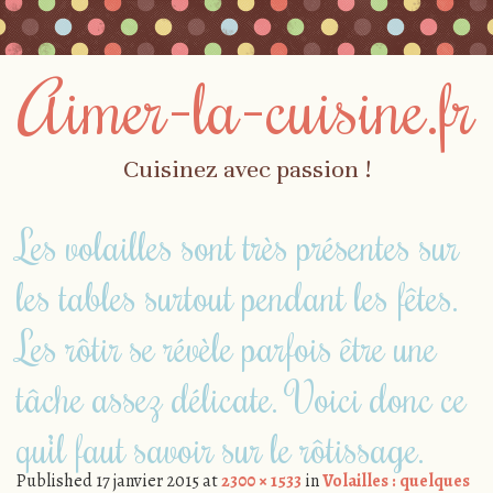
Aimer-la-cuisine.fr
Cuisinez avec passion !
Skip to content
Les volailles sont très présentes sur
Menu
les tables surtout pendant les fêtes.
Les rôtir se révèle parfois être une
tâche assez délicate. Voici donc ce
qu’il faut savoir sur le rôtissage.
Published
17 janvier 2015
at
2300 × 1533
in
Volailles : quelques