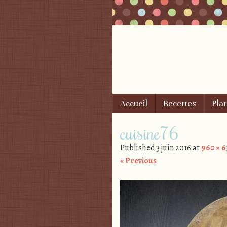
Skip to content
Accueil
Recettes
Plat
Menu
cuisine76
Published
3 juin 2016
at
960 × 6
« Previous