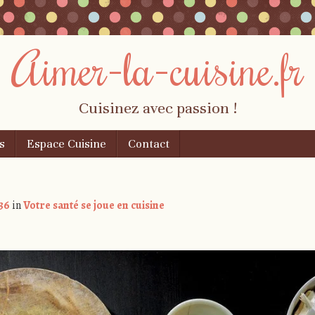
Aimer-la-cuisine.fr
Cuisinez avec passion !
s
Espace Cuisine
Contact
36
in
Votre santé se joue en cuisine