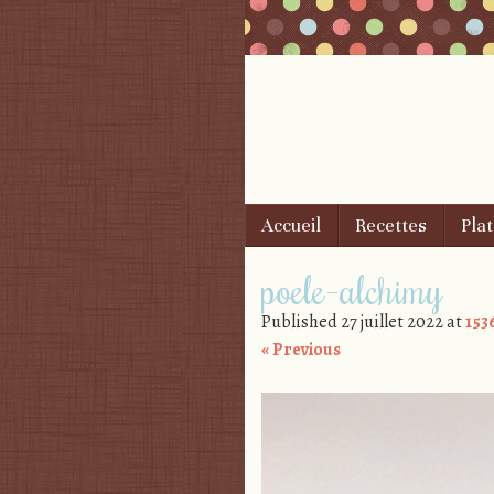
Skip to content
Accueil
Recettes
Plat
Menu
poele-alchimy
Published
27 juillet 2022
at
153
« Previous