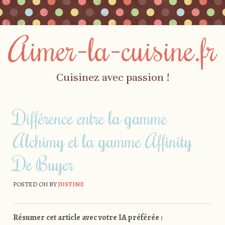
Aimer-la-cuisine.fr
Cuisinez avec passion !
Skip to content
Menu
Différence entre la gamme
Alchimy et la gamme Affinity
De Buyer
POSTED ON
BY
JUSTINE
Résumer cet article avec votre IA préférée :