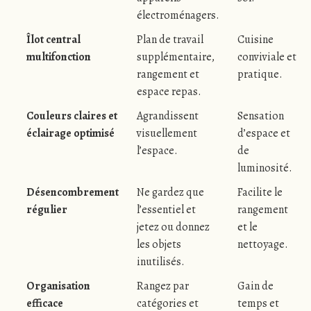
électroménagers.
Îlot central
Plan de travail
Cuisine
multifonction
supplémentaire,
conviviale et
rangement et
pratique.
espace repas.
Couleurs claires et
Agrandissent
Sensation
éclairage optimisé
visuellement
d’espace et
l’espace.
de
luminosité.
Désencombrement
Ne gardez que
Facilite le
régulier
l’essentiel et
rangement
jetez ou donnez
et le
les objets
nettoyage.
inutilisés.
Organisation
Rangez par
Gain de
efficace
catégories et
temps et