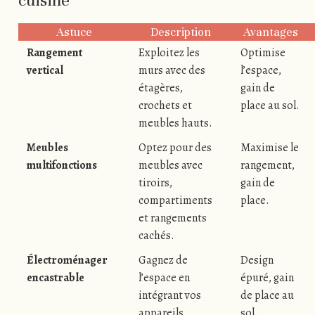
Astuce
Description
Avantages
Rangement
Exploitez les
Optimise
vertical
murs avec des
l’espace,
étagères,
gain de
crochets et
place au sol.
meubles hauts.
Meubles
Optez pour des
Maximise le
multifonctions
meubles avec
rangement,
tiroirs,
gain de
compartiments
place.
et rangements
cachés.
Électroménager
Gagnez de
Design
encastrable
l’espace en
épuré, gain
intégrant vos
de place au
appareils
sol.