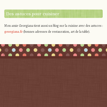
Des astuces pour cuisiner
Mon amie Georgiana tient aussi un blog sur la cuisine avec des astuces :
georgiana.fr
(bonnes adresses de restauration, art de la table).