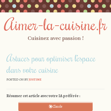
Aimer-la-cuisine.fr
Cuisinez avec passion !
Skip to content
Menu
Astuces pour optimiser l’espace
dans votre cuisine
POSTED ON
BY
JUSTINE
Résumer cet article avec votre IA préférée :
Claude