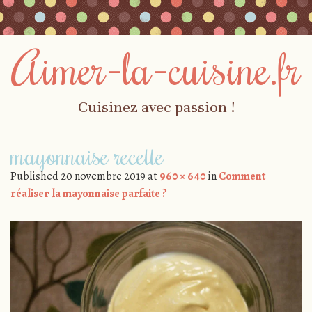
Aimer-la-cuisine.fr
Cuisinez avec passion !
Skip to content
mayonnaise recette
Menu
Published
20 novembre 2019
at
960 × 640
in
Comment
réaliser la mayonnaise parfaite ?