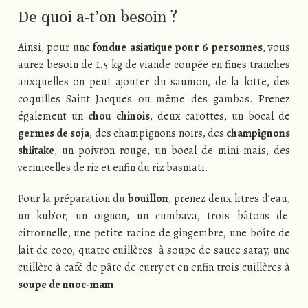
De quoi a-t’on besoin ?
Ainsi, pour une
fondue asiatique pour 6 personnes
, vous
aurez besoin de 1.5 kg de viande coupée en fines tranches
auxquelles on peut ajouter du saumon, de la lotte, des
coquilles Saint Jacques ou même des gambas. Prenez
également un
chou chinois
, deux carottes, un bocal de
germes de soja
, des champignons noirs, des
champignons
shiitake
, un poivron rouge, un bocal de mini-mais, des
vermicelles de riz et enfin du riz basmati.
Pour la préparation du
bouillon
, prenez deux litres d’eau,
un kub’or, un oignon, un cumbava, trois bâtons de
citronnelle, une petite racine de gingembre, une boîte de
lait de coco, quatre cuillères à soupe de sauce satay, une
cuillère à café de pâte de curry et en enfin trois cuillères à
soupe de nuoc-mam
.