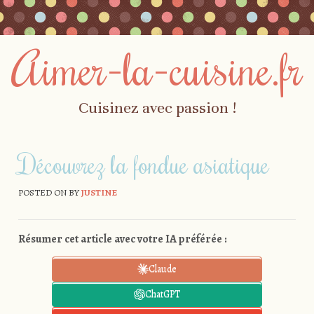
Aimer-la-cuisine.fr
Cuisinez avec passion !
Skip to content
Menu
Découvrez la fondue asiatique
POSTED ON
BY
JUSTINE
Résumer cet article avec votre IA préférée :
Claude
ChatGPT