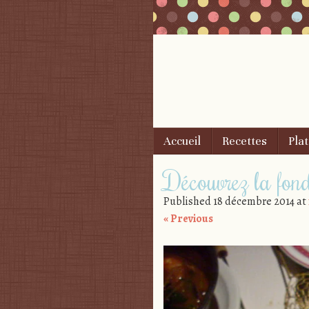
Skip to content
Accueil
Recettes
Plat
Menu
Découvrez la fon
Published
18 décembre 2014
at
« Previous