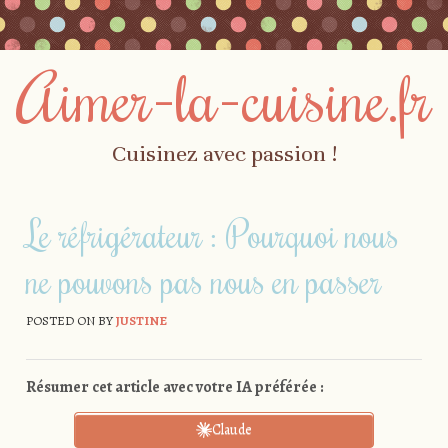
Aimer-la-cuisine.fr
Cuisinez avec passion !
Skip to content
Menu
Le réfrigérateur : Pourquoi nous
ne pouvons pas nous en passer
POSTED ON
BY
JUSTINE
Résumer cet article avec votre IA préférée :
Claude