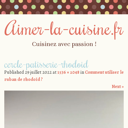
Aimer-la-cuisine.fr
Cuisinez avec passion !
Skip to content
cercle-patisserie-rhodoid
Menu
Published
29 juillet 2022
at
1536 × 2048
in
Comment utiliser le
ruban de rhodoïd ?
Next »