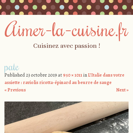
Aimer-la-cuisine.fr
Cuisinez avec passion !
Skip to content
pate
Menu
Published
23 octobre 2019
at
950 × 1011
in
L’Italie dans votre
assiette : raviolis ricotta-épinard au beurre de sauge
« Previous
Next »