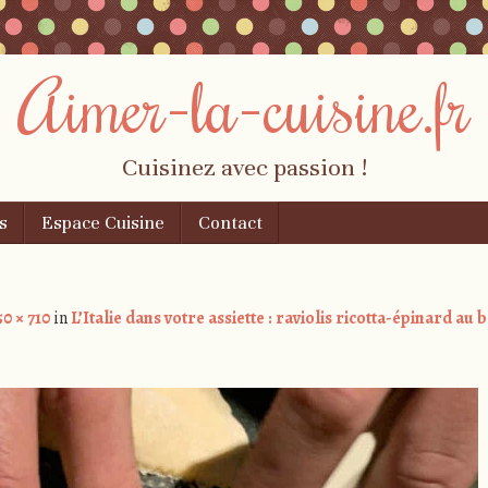
Aimer-la-cuisine.fr
Cuisinez avec passion !
s
Espace Cuisine
Contact
0 × 710
in
L’Italie dans votre assiette : raviolis ricotta-épinard au