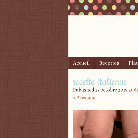
Skip to content
Accueil
Recettes
Plat
Menu
recette italienne
Published
23 octobre 2019
at
65
« Previous