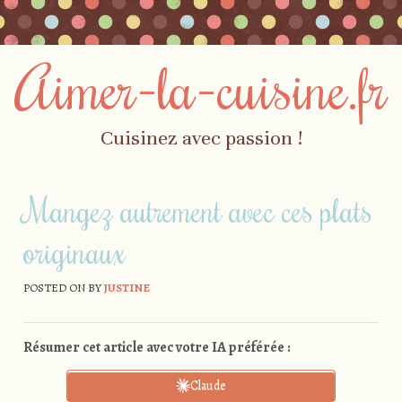
Aimer-la-cuisine.fr
Cuisinez avec passion !
Skip to content
Menu
Mangez autrement avec ces plats
originaux
POSTED ON
BY
JUSTINE
Résumer cet article avec votre IA préférée :
Claude