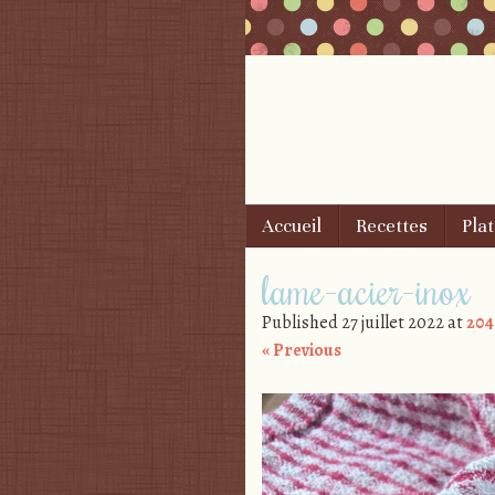
Skip to content
Accueil
Recettes
Plat
Menu
lame-acier-inox
Published
27 juillet 2022
at
204
« Previous