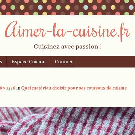
Aimer-la-cuisine.fr
Cuisinez avec passion !
s
Espace Cuisine
Contact
8 × 1536
in
Quel matériau choisir pour ses couteaux de cuisine