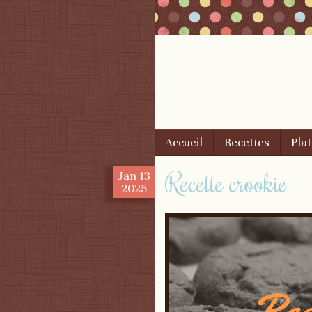
Skip to content
Accueil
Recettes
Plat
Menu
Recette crookie
Jan
13
2025
Lecteur
vidéo