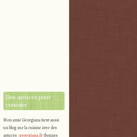
Des astuces pour
cuisiner
Mon amie Georgiana tient aussi
un blog sur la cuisine avec des
astuces :
georgiana.fr
(bonnes