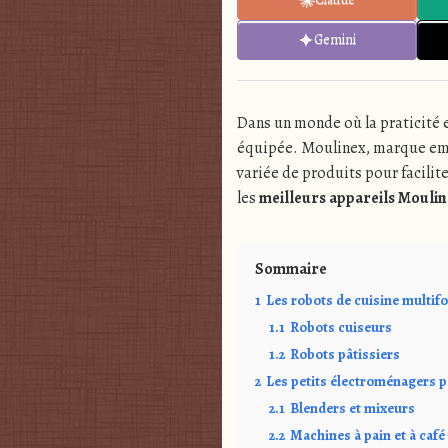
Gemini
Dans un monde où la praticité et 
équipée. Moulinex, marque em
variée de produits pour faciliter
les
meilleurs appareils Mouli
Sommaire
1
Les robots de cuisine multif
1.1
Robots cuiseurs
1.2
Robots pâtissiers
2
Les petits électroménagers p
2.1
Blenders et mixeurs
2.2
Machines à pain et à café