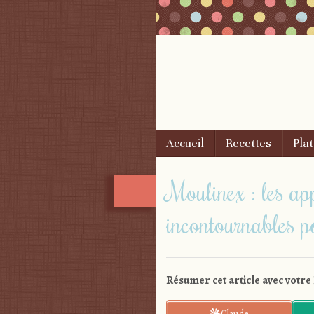
Skip to content
Accueil
Recettes
Plat
Menu
Moulinex : les ap
incontournables p
Résumer cet article avec votre 
Claude