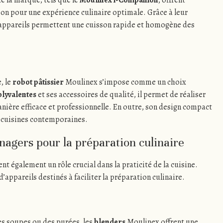
de la marque, tels que le
Moulinex i-Companion
, offrent
on pour une expérience culinaire optimale. Grâce à leur
 appareils permettent une cuisson rapide et homogène des
, le
robot pâtissier
Moulinex s’impose comme un choix
olyvalentes
et ses accessoires de qualité, il permet de réaliser
nière efficace et professionnelle. En outre, son design compact
s cuisines contemporaines.
nagers pour la préparation culinaire
nt également un rôle crucial dans la praticité de la cuisine.
ppareils destinés à faciliter la préparation culinaire.
es soupes ou des purées, les
blenders
Moulinex offrent une