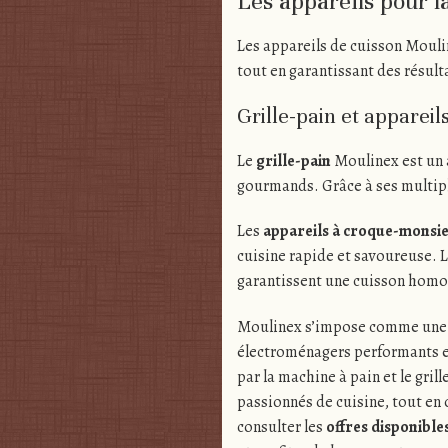
Les appareils pour l
Les appareils de cuisson Moulin
tout en garantissant des résult
Grille-pain et apparei
Le
grille-pain
Moulinex est un a
gourmands. Grâce à ses multiples
Les
appareils à croque-monsi
cuisine rapide et savoureuse. 
garantissent une cuisson homo
Moulinex s’impose comme une m
électroménagers performants e
par la machine à pain et le gri
passionnés de cuisine, tout en 
consulter les
offres disponibl