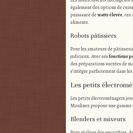
Les multicuiseurs intelligents 
également des options de cuiss
puissance de
watts élevée
, ces
aliments.
Robots pâtissiers
Pour les amateurs de pâtisserie
judicieux. Avec ses
fonctions p
des préparations sucrées de ma
s’intègre parfaitement dans le
Les petits électromé
Les petits électroménagers joue
Moulinex propose une gamme d’a
Blenders et mixeurs
Pour réaliser des smoothies, d