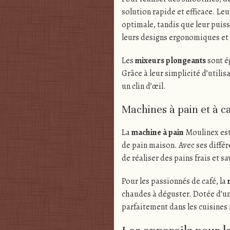
solution rapide et efficace. Le
optimale, tandis que leur puiss
leurs designs ergonomiques et le
Les
mixeurs plongeants
sont é
Grâce à leur simplicité d’utili
un clin d’œil.
Machines à pain et à c
La
machine à pain
Moulinex est
de pain maison. Avec ses diffé
de réaliser des pains frais et s
Pour les passionnés de café, la
chaudes à déguster. Dotée d’une
parfaitement dans les cuisine