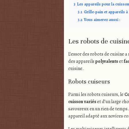
3
Les appareils pour la cuisson
3.1
Grille-pain et appareils
3.2
Vous aimerez aussi :
Les robots de cuisin
L’essor des robots de cuisine a
des appareils
polyvalents
et
fac
cuisine.
Robots cuiseurs
Parmi les robots cuiseurs, le
C
cuisson variés
et d’un large ch
savoureux en un rien de temps. 
appareil adapté aux novices c