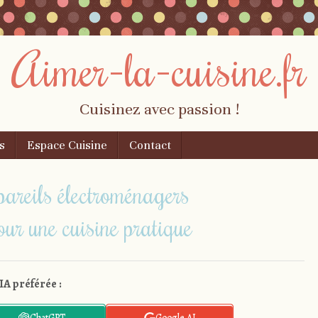
Aimer-la-cuisine.fr
Cuisinez avec passion !
s
Espace Cuisine
Contact
pareils électroménagers
our une cuisine pratique
IA préférée :
ChatGPT
Google AI