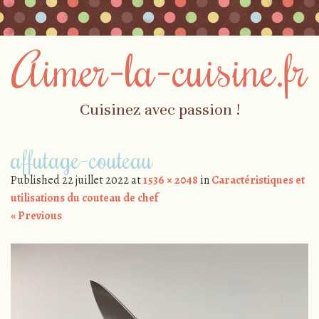
Aimer-la-cuisine.fr
Cuisinez avec passion !
Skip to content
affutage-couteau
Menu
Published
22 juillet 2022
at
1536 × 2048
in
Caractéristiques et
utilisations du couteau de chef
« Previous