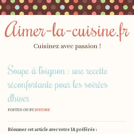
Aimer-la-cuisine.fr
Cuisinez avec passion !
Skip to content
Menu
Soupe à l’oignon : une recette
réconfortante pour les soirées
d’hiver
POSTED ON
BY
JUSTINE
Résumer cet article avec votre IA préférée :