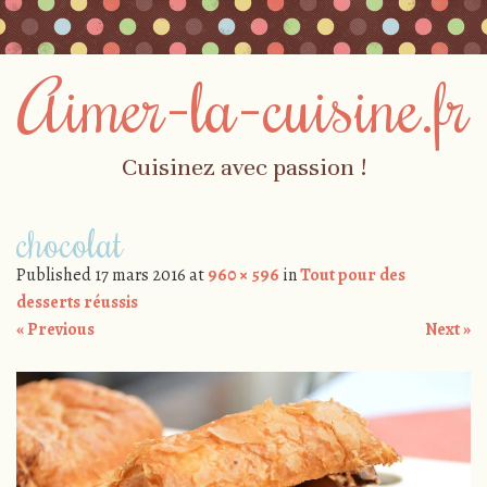
Aimer-la-cuisine.fr
Cuisinez avec passion !
Skip to content
chocolat
Menu
Published
17 mars 2016
at
960 × 596
in
Tout pour des
desserts réussis
« Previous
Next »