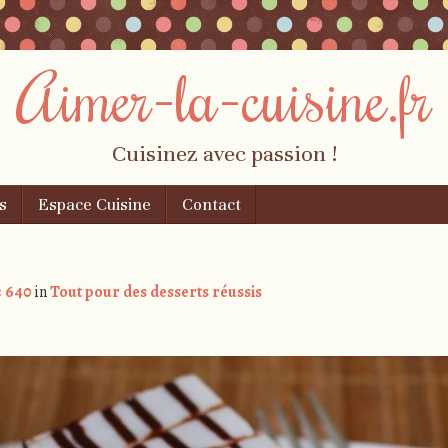
Aimer-la-cuisine.fr
Cuisinez avec passion !
s
Espace Cuisine
Contact
× 640
in
Tout pour des desserts réussis