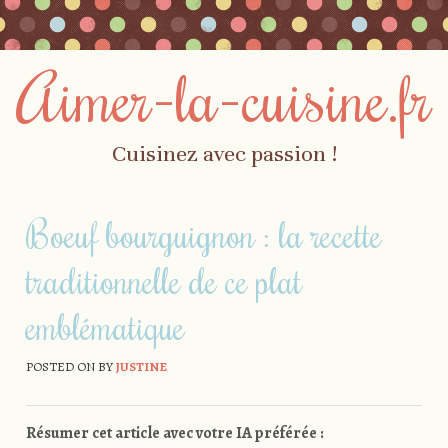
Aimer-la-cuisine.fr
Cuisinez avec passion !
Skip to content
Menu
Boeuf bourguignon : la recette
traditionnelle de ce plat
emblématique
POSTED ON
BY
JUSTINE
Résumer cet article avec votre IA préférée :