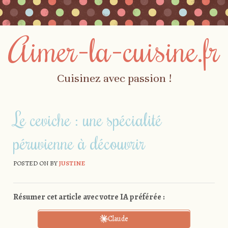
Aimer-la-cuisine.fr
Cuisinez avec passion !
Skip to content
Menu
Le ceviche : une spécialité
péruvienne à découvrir
POSTED ON
BY
JUSTINE
Résumer cet article avec votre IA préférée :
Claude