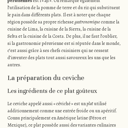
péruviennes
est l’« aji ». On remarque également
l’utilisation de la pomme de terre et du riz qui substituent
le pain dans différents plats. Il est à noter que chaque
région possède sa propre richesse
gastronomique
comme la
cuisine de Lima, la cuisine de la Sierra, la cuisine de la
Selva et la cuisine de la Costa. De plus, il ne faut l’oublier,
si la gastronomie péruvienne est si réputée dans le monde,
c’est aussi grâce à ses chefs cuisiniers qui ne cessent
d’inventer des plats tout aussi savoureux les uns que les
autres.
La préparation du ceviche
Les ingrédients de ce plat goûteux
Le ceviche appelé aussi « céviché » est un
plat
utilisé
additionnement comme une entrée froide ou un apéritif.
Connu principalement en Amérique latine (Pérou et
Mexique), ce plat possède aussi des variantes culinaires