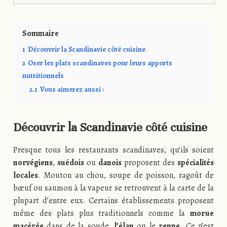
Sommaire
1
Découvrir la Scandinavie côté cuisine
2
Oser les plats scandinaves pour leurs apports
nutritionnels
2.1
Vous aimerez aussi :
Découvrir la
Scandinavie
côté cuisine
Presque tous les restaurants scandinaves, qu’ils soient
norvégiens
,
suédois
ou
danois
proposent des
spécialités
locales
. Mouton au chou, soupe de poisson, ragoût de
bœuf ou saumon à la vapeur se retrouvent à la carte de la
plupart d’entre eux. Certains établissements proposent
même des plats plus traditionnels comme la
morue
macérée
dans de la soude,
l’élan
ou le
renne
. Ce n’est