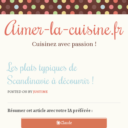
Aimer-la-cuisine.fr
Cuisinez avec passion !
Skip to content
Menu
Les plats typiques de
Scandinavie à découvrir !
POSTED ON
BY
JUSTINE
Résumer cet article avec votre IA préférée :
Claude