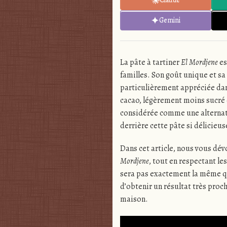
Gemini
La pâte à tartiner
El Mordjene
es
familles. Son goût unique et sa 
particulièrement appréciée da
cacao, légèrement moins sucré q
considérée comme une alternativ
derrière cette pâte si délicieus
Dans cet article, nous vous dévo
Mordjene
, tout en respectant le
sera pas exactement la même qu
d’obtenir un résultat très proch
maison.