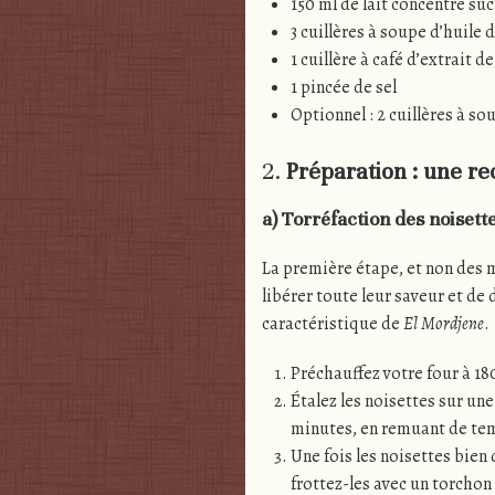
150 ml de lait concentré suc
3 cuillères à soupe d’huile 
1 cuillère à café d’extrait de
1 pincée de sel
Optionnel : 2 cuillères à s
2.
Préparation : une re
a) Torréfaction des noisett
La première étape, et non des m
libérer toute leur saveur et de 
caractéristique de
El Mordjene
.
Préchauffez votre four à 18
Étalez les noisettes sur un
minutes, en remuant de tem
Une fois les noisettes bien d
frottez-les avec un torchon