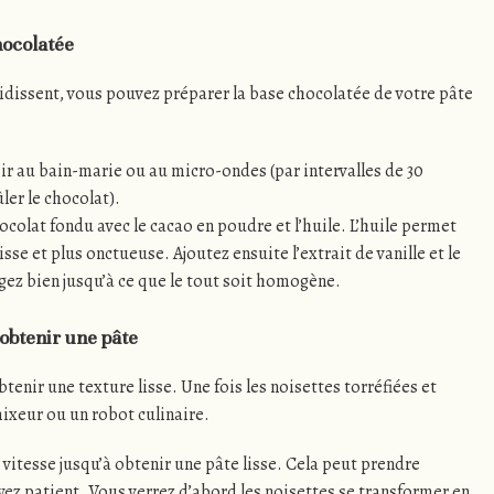
hocolatée
oidissent, vous pouvez préparer la base chocolatée de votre pâte
oir au bain-marie ou au micro-ondes (par intervalles de 30
ler le chocolat).
ocolat fondu avec le cacao en poudre et l’huile. L’huile permet
isse et plus onctueuse. Ajoutez ensuite l’extrait de vanille et le
gez bien jusqu’à ce que le tout soit homogène.
 obtenir une pâte
tenir une texture lisse. Une fois les noisettes torréfiées et
mixeur ou un robot culinaire.
 vitesse jusqu’à obtenir une pâte lisse. Cela peut prendre
ez patient. Vous verrez d’abord les noisettes se transformer en