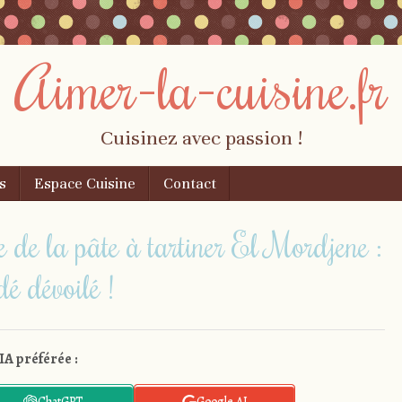
Aimer-la-cuisine.fr
Cuisinez avec passion !
s
Espace Cuisine
Contact
ve de la pâte à tartiner El Mordjene :
dé dévoilé !
IA préférée :
ChatGPT
Google AI