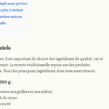
simple mais précise
 pâte à tartiner
tartiner maison
mille
tiels
ner, il est important de choisir des ingrédients de qualité, car ce
érence. La recette traditionnelle repose sur des produits
 Voici les principaux ingrédients dont vous aurez besoin :
 350 g
:
rence non grillées et non salées)
 % de cacao
n sucré