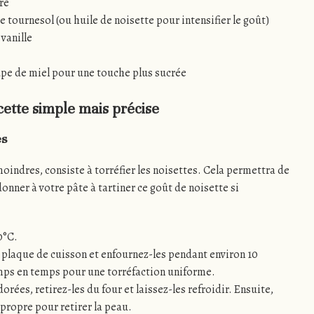
ré
de tournesol (ou huile de noisette pour intensifier le goût)
 vanille
oupe de miel pour une touche plus sucrée
cette simple mais précise
es
oindres, consiste à torréfier les noisettes. Cela permettra de
donner à votre pâte à tartiner ce goût de noisette si
0°C.
e plaque de cuisson et enfournez-les pendant environ 10
ps en temps pour une torréfaction uniforme.
orées, retirez-les du four et laissez-les refroidir. Ensuite,
 propre pour retirer la peau.