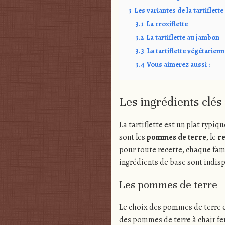
3
Les variantes de la tartiflette
3.1
La croziflette
3.2
La tartiflette au jambon
3.3
La tartiflette végétarienn
3.4
Vous aimerez aussi :
Les ingrédients clés d
La tartiflette est un plat typiq
sont les
pommes de terre
, le
r
pour toute recette, chaque fami
ingrédients de base sont indisp
Les pommes de terre
Le choix des pommes de terre est
des pommes de terre à chair fe