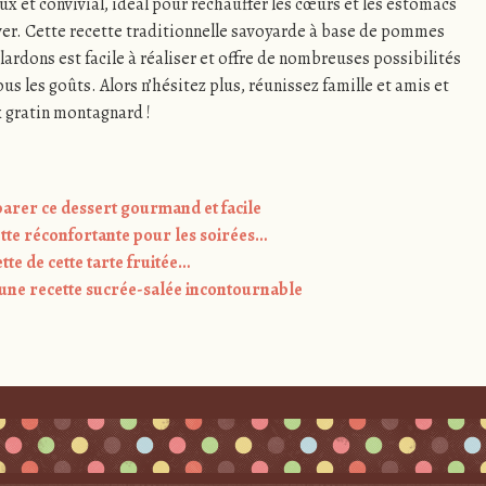
eux et convivial, idéal pour réchauffer les cœurs et les estomacs
iver. Cette recette traditionnelle savoyarde à base de pommes
lardons est facile à réaliser et offre de nombreuses possibilités
us les goûts. Alors n’hésitez plus, réunissez famille et amis et
 gratin montagnard !
arer ce dessert gourmand et facile
ette réconfortante pour les soirées…
ette de cette tarte fruitée…
une recette sucrée-salée incontournable