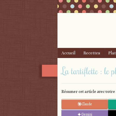
Skip to content
Accueil
Recettes
Plat
Menu
La tartiflette : l
Résumer cet article avec votre 
Claude
Gemini