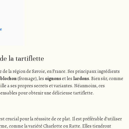
e
e la tartiflette
ue de la région de Savoie, en France. Ses principaux ingrédients
eblochon
(fromage), les
oignons
et les
lardons
. Bien sûr, comme
lle a ses propres secrets et variantes. Néanmoins, ces
ensables pour obtenir une délicieuse tartiflette.
 crucial pour la réussite de ce plat. Il est préférable d’utiliser
rme, comme la variété Charlotte ou Ratte. Elles tiendront