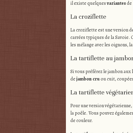
il existe quelques
variantes
de 
La croziflette
La croziflette est une version de
carrées typiques de la Savoie. 
les mélange avec les oignons, l
La tartiflette au jambo
Si vous préférez le jambon aux 
de
jambon cru
ou cuit, coupées
La tartiflette végétari
Pour une version végétarienne,
la poêle. Vous pouvez égalemen
de couleur.