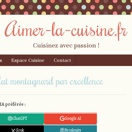
Aimer-la-cuisine.fr
Cuisinez avec passion !
s
Espace Cuisine
Contact
e plat montagnard par excellence
IA préférée :
ChatGPT
Google AI
Grok
Perplexity