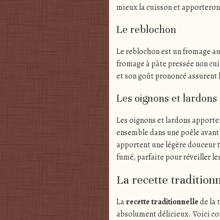
mieux la cuisson et apporteront
Le reblochon
Le reblochon est un fromage au 
fromage à pâte pressée non cuit
et son goût prononcé assurent 
Les oignons et lardons
Les oignons et lardons apporten
ensemble dans une poêle avant 
apportent une légère douceur t
fumé, parfaite pour réveiller le
La recette traditionne
La
recette traditionnelle
de la 
absolument délicieux. Voici c