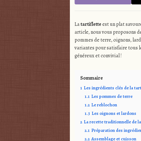
La
tartiflette
est un plat savoure
article, nous vous proposons de
pommes de terre, oignons, lar
variantes pour satisfaire tous 
généreux et convivial !
Sommaire
1
Les ingrédients clés de la tart
1.1
Les pommes de terre
1.2
Le reblochon
1.3
Les oignons et lardons
2
La recette traditionnelle de la
2.1
Préparation des ingrédie
2.2
Assemblage et cuisson