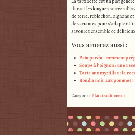
La tartiflette est un plat génér
durant les longues soirées d’h
de terre, reblochon, oignons et 
de variantes pour s’adapter à to
savourez ensemble ce délicieux
Vous aimerez aussi :
Pain perdu : comment prép
Soupe à l’oignon : une rec
Tarte aux myrtilles : la rec
Boudin noir aux pommes : 
Categories:
Plats traditionnels