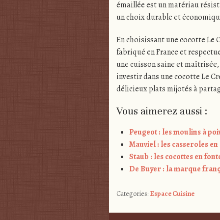
émaillée est un matériau résista
un choix durable et économiqu
En choisissant une cocotte Le C
fabriqué en France et respectu
une cuisson saine et maîtrisée,
investir dans une cocotte Le Cr
délicieux plats mijotés à parta
Vous aimerez aussi :
Peugeot : les moulins à poi
Mauviel : les casseroles en
Staub : les cocottes en fon
De Buyer : la marque franç
Categories:
Espace Cuisine