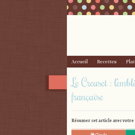
Skip to content
Accueil
Recettes
Plat
Menu
Le Creuset : l’emb
française
Résumer cet article avec votre 
Claude