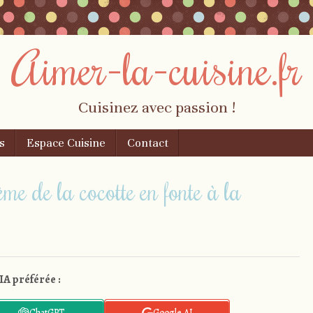
Aimer-la-cuisine.fr
Cuisinez avec passion !
s
Espace Cuisine
Contact
lème de la cocotte en fonte à la
IA préférée :
ChatGPT
Google AI