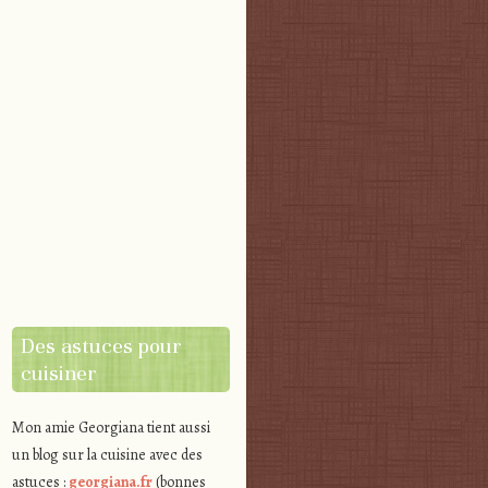
Des astuces pour
cuisiner
Mon amie Georgiana tient aussi
un blog sur la cuisine avec des
astuces :
georgiana.fr
(bonnes