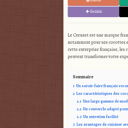
Gemini
Le Creuset est une marque fran
notamment pour ses cocottes en 
cette entreprise française, les
peuvent transformer votre expé
Sommaire
1
Un savoir-faire français rec
2
Les caractéristiques des coc
2.1
Une large gamme de modè
2.2
Un couvercle adapté pour
2.3
Un entretien facilité
3
Les avantages de cuisiner av