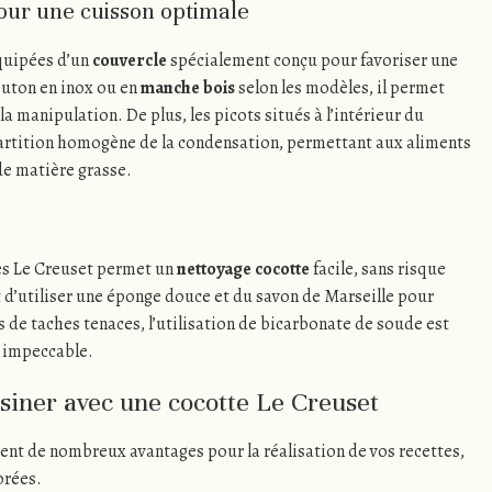
our une cuisson optimale
quipées d’un
couvercle
spécialement conçu pour favoriser une
outon en inox ou en
manche bois
selon les modèles, il permet
 la manipulation. De plus, les picots situés à l’intérieur du
artition homogène de la condensation, permettant aux aliments
 de matière grasse.
tes Le Creuset permet un
nettoyage cocotte
facile, sans risque
t d’utiliser une éponge douce et du savon de Marseille pour
as de taches tenaces, l’utilisation de bicarbonate de soude est
 impeccable.
siner avec une cocotte Le Creuset
ent de nombreux avantages pour la réalisation de vos recettes,
orées.