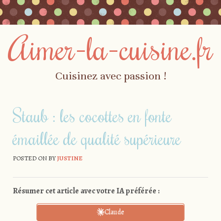
Aimer-la-cuisine.fr
Cuisinez avec passion !
Skip to content
Menu
Staub : les cocottes en fonte
émaillée de qualité supérieure
POSTED ON
BY
JUSTINE
Résumer cet article avec votre IA préférée :
Claude