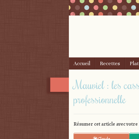
Skip to content
Accueil
Recettes
Plat
Menu
Mauviel : les cass
professionnelle
Résumer cet article avec votre 
Claude