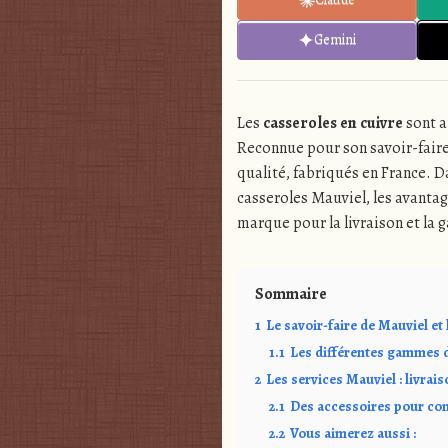
Gemini
Les
casseroles en cuivre
sont a
Reconnue pour son savoir-faire
qualité, fabriqués en France. D
casseroles Mauviel, les avantage
marque pour la livraison et la 
Sommaire
1
Le savoir-faire de Mauviel et 
1.1
Les différentes gammes 
2
Les services Mauviel : livrais
2.1
Des accessoires pour co
2.2
Vous aimerez aussi :