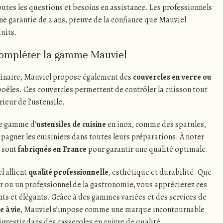
utes les questions et besoins en assistance. Les professionnels
e garantie de 2 ans, preuve de la confiance que Mauviel
duits.
compléter la gamme Mauviel
culinaire, Mauviel propose également des
couvercles en verre ou
poêles. Ces couvercles permettent de contrôler la cuisson tout
rieur de l’ustensile.
ne gamme d’
ustensiles de cuisine
en inox, comme des spatules,
pagner les cuisiniers dans toutes leurs préparations. À noter
s sont
fabriqués en France
pour garantir une qualité optimale.
l allient
qualité professionnelle
, esthétique et durabilité. Que
r ou un professionnel de la gastronomie, vous apprécierez ces
ts et élégants. Grâce à des gammes variées et des services de
e à vie
, Mauviel s’impose comme une marque incontournable
nvestir dans des casseroles en cuivre de qualité.