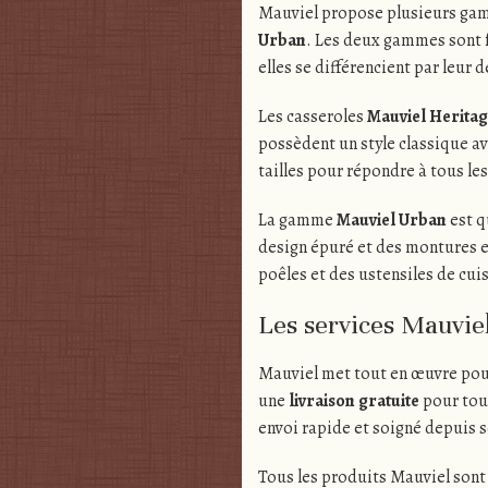
Mauviel propose plusieurs ga
Urban
. Les deux gammes sont f
elles se différencient par leur 
Les casseroles
Mauviel Herita
possèdent un style classique a
tailles pour répondre à tous le
La gamme
Mauviel Urban
est q
design épuré et des montures 
poêles et des ustensiles de cuis
Les services Mauviel 
Mauviel met tout en œuvre pour
une
livraison gratuite
pour tou
envoi rapide et soigné depuis 
Tous les produits Mauviel sont 