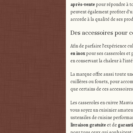
après-vente
pour répondre à to
peuvent également profiter d’un
accorde à la qualité de ses pro
Des accessoires pour 
Afin de parfaire l’expérience 
en inox
pour ses casseroles et 
en conservant la chaleur à l’inté
La marque offre aussi toute u
cuillères ou fouets, pour accom
que certains de ces accessoire
Les casseroles en cuivre Mauvie
vous soyez un cuisinier amateu
ustensiles de cuisine performan
livraison gratuite
et de
garanti
pour tous ceux qui souhaitent i