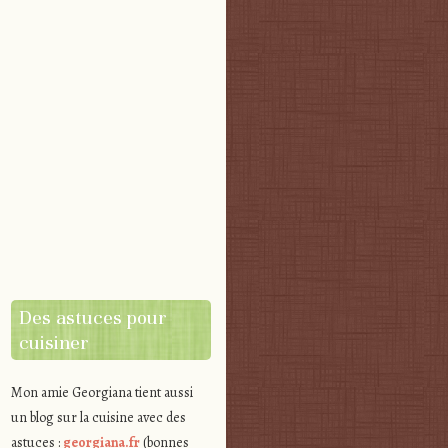
Des astuces pour
cuisiner
Mon amie Georgiana tient aussi
un blog sur la cuisine avec des
astuces :
georgiana.fr
(bonnes