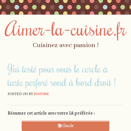
Aimer-la-cuisine.fr
Cuisinez avec passion !
Skip to content
Menu
J’ai testé pour vous le cercle à
tarte perforé rond à bord droit !
POSTED ON
BY
JUSTINE
Résumer cet article avec votre IA préférée :
Claude