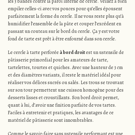
les 3 bandes contre la paroi interne de cercle. Veillez à bien
empiler celles-ci avec vos pouces pour qu’elles épousent
parfaitement la forme du cercle. Il ne vous reste plus qu’à
humidifier l’ensemble de la pâte et couper l’excédent en
passant un couteau sur le bord du cercle. Ça y est votre
fond de tarte est prêt à être enfourné dans son cercle.
Le cercle à tarte perforée
à bord droit
est un ustensile de
pâtisserie primordial pour les amateurs de tarte,
tartelettes, tourtes et quiches. Avec une hauteur de 3 cm
et des diamètres variants, il reste le matériel idéal pour
réaliser vos délices sucrés ou salés. Les trous se trouvant
sur son tour permettent une cuisson homogène pour des
desserts lisses et croustillants. Son bord droit permet,
quant à lui, d’avoir une finition parfaite de vos tartes.
Faciles à entretenir et pratiques, les avantages de ce
matériel de pâtisserie sont innombrables.
Comme le savoir-faire sans ustensile performant est une