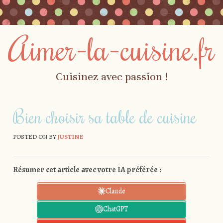
Aimer-la-cuisine.fr
Cuisinez avec passion !
Skip to content
Menu
Bien choisir sa table de cuisine
POSTED ON
BY
JUSTINE
Résumer cet article avec votre IA préférée :
Claude
ChatGPT