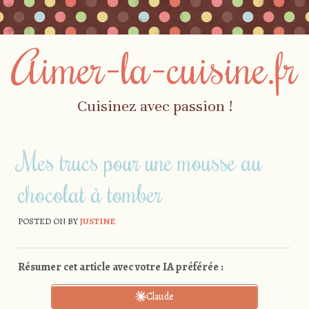
Aimer-la-cuisine.fr
Cuisinez avec passion !
Skip to content
Menu
Mes trucs pour une mousse au
chocolat à tomber
POSTED ON
BY
JUSTINE
Résumer cet article avec votre IA préférée :
Claude