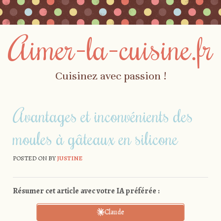
Aimer-la-cuisine.fr
Cuisinez avec passion !
Skip to content
Menu
Avantages et inconvénients des
moules à gâteaux en silicone
POSTED ON
BY
JUSTINE
Résumer cet article avec votre IA préférée :
Claude