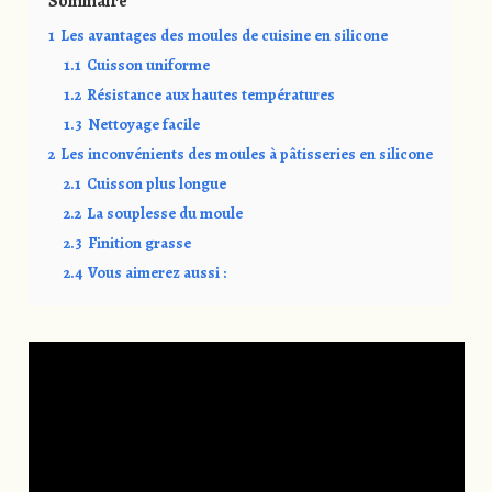
Sommaire
1
Les avantages des moules de cuisine en silicone
1.1
Cuisson uniforme
1.2
Résistance aux hautes températures
1.3
Nettoyage facile
2
Les inconvénients des moules à pâtisseries en silicone
2.1
Cuisson plus longue
2.2
La souplesse du moule
2.3
Finition grasse
2.4
Vous aimerez aussi :